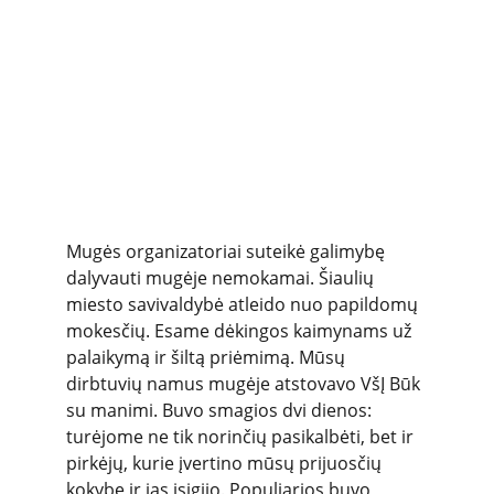
Mugės organizatoriai suteikė galimybę 
dalyvauti mugėje nemokamai. Šiaulių 
miesto savivaldybė atleido nuo papildomų 
mokesčių. Esame dėkingos kaimynams už 
palaikymą ir šiltą priėmimą. Mūsų 
dirbtuvių namus mugėje atstovavo VšĮ Būk 
su manimi. Buvo smagios dvi dienos: 
turėjome ne tik norinčių pasikalbėti, bet ir 
pirkėjų, kurie įvertino mūsų prijuosčių 
kokybę ir jas įsigijo. Populiarios buvo 