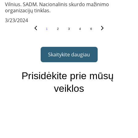
Vilnius. SADM. Nacionalinis skurdo mažinimo
organizacijų tinklas.
3/23/2024
1
2
3
4
6
Skaitykite daugiau
Prisidėkite prie mūsų 
veiklos