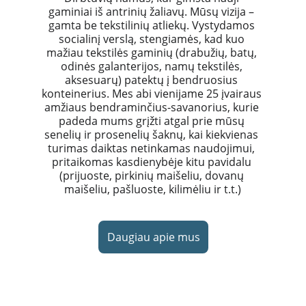
gaminiai iš antrinių žaliavų. Mūsų vizija – 
gamta be tekstilinių atliekų. Vystydamos 
socialinį verslą, stengiamės, kad kuo 
mažiau tekstilės gaminių (drabužių, batų, 
odinės galanterijos, namų tekstilės, 
aksesuarų) patektų į bendruosius 
konteinerius. Mes abi vienijame 25 įvairaus 
amžiaus bendraminčius-savanorius, kurie 
padeda mums grįžti atgal prie mūsų 
senelių ir prosenelių šaknų, kai kiekvienas 
turimas daiktas netinkamas naudojimui, 
pritaikomas kasdienybėje kitu pavidalu 
(prijuoste, pirkinių maišeliu, dovanų 
maišeliu, pašluoste, kilimėliu ir t.t.)
Daugiau apie mus