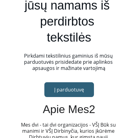
jūsų namams iš 
perdirbtos 
tekstilės
Pirkdami tekstilinius gaminius iš mūsų 
parduotuvės prisidedate prie aplinkos 
apsaugos ir mažinate vartojimą
Į parduotuvę
Apie Mes2
Mes dvi - tai dvi organizacijos - VŠĮ Būk su 
manimi ir VŠĮ Dirbinyčia, kurios įkūrėme 
Dirbtuvių namus, kur gimsta nauji 