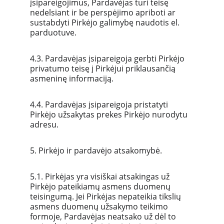
įsipareigojimus, Pardavėjas turi teisę 
nedelsiant ir be perspėjimo apriboti ar 
sustabdyti Pirkėjo galimybę naudotis el. 
parduotuve.
4.3. Pardavėjas įsipareigoja gerbti Pirkėjo 
privatumo teisę į Pirkėjui priklausančią 
asmeninę informaciją.
4.4. Pardavėjas įsipareigoja pristatyti 
Pirkėjo užsakytas prekes Pirkėjo nurodytu 
adresu.
5. Pirkėjo ir pardavėjo atsakomybė.
5.1. Pirkėjas yra visiškai atsakingas už 
Pirkėjo pateikiamų asmens duomenų 
teisingumą. Jei Pirkėjas nepateikia tikslių 
asmens duomenų užsakymo teikimo 
formoje, Pardavėjas neatsako už dėl to 