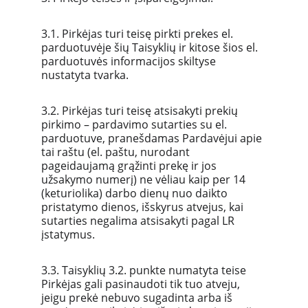
3.1. Pirkėjas turi teisę pirkti prekes el. 
parduotuvėje šių Taisyklių ir kitose šios el. 
parduotuvės informacijos skiltyse 
nustatyta tvarka.
3.2. Pirkėjas turi teisę atsisakyti prekių 
pirkimo – pardavimo sutarties su el. 
parduotuve, pranešdamas Pardavėjui apie 
tai raštu (el. paštu, nurodant 
pageidaujamą grąžinti prekę ir jos 
užsakymo numerį) ne vėliau kaip per 14 
(keturiolika) darbo dienų nuo daikto 
pristatymo dienos, išskyrus atvejus, kai 
sutarties negalima atsisakyti pagal LR 
įstatymus.
3.3. Taisyklių 3.2. punkte numatyta teise 
Pirkėjas gali pasinaudoti tik tuo atveju, 
jeigu prekė nebuvo sugadinta arba iš 