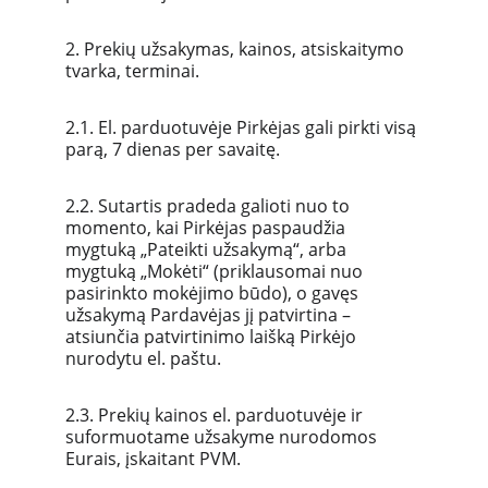
2. Prekių užsakymas, kainos, atsiskaitymo 
tvarka, terminai.
2.1. El. parduotuvėje Pirkėjas gali pirkti visą 
parą, 7 dienas per savaitę.
2.2. Sutartis pradeda galioti nuo to 
momento, kai Pirkėjas paspaudžia 
mygtuką „Pateikti užsakymą“, arba 
mygtuką „Mokėti“ (priklausomai nuo 
pasirinkto mokėjimo būdo), o gavęs 
užsakymą Pardavėjas jį patvirtina – 
atsiunčia patvirtinimo laišką Pirkėjo 
nurodytu el. paštu.
2.3. Prekių kainos el. parduotuvėje ir 
suformuotame užsakyme nurodomos 
Eurais, įskaitant PVM.