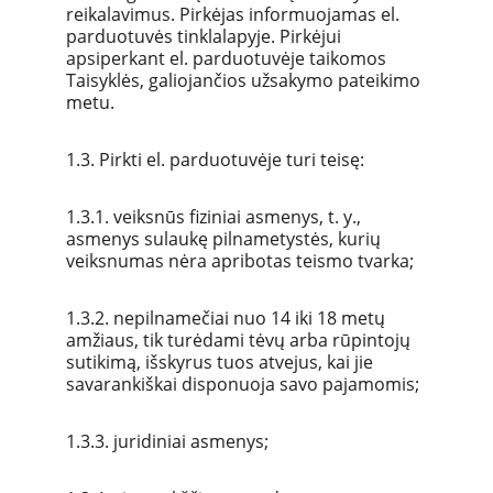
reikalavimus. Pirkėjas informuojamas el. 
parduotuvės tinklalapyje. Pirkėjui 
apsiperkant el. parduotuvėje taikomos 
Taisyklės, galiojančios užsakymo pateikimo 
metu.
1.3. Pirkti el. parduotuvėje turi teisę:
1.3.1. veiksnūs fiziniai asmenys, t. y., 
asmenys sulaukę pilnametystės, kurių 
veiksnumas nėra apribotas teismo tvarka; 
1.3.2. nepilnamečiai nuo 14 iki 18 metų 
amžiaus, tik turėdami tėvų arba rūpintojų 
sutikimą, išskyrus tuos atvejus, kai jie 
savarankiškai disponuoja savo pajamomis;
1.3.3. juridiniai asmenys;