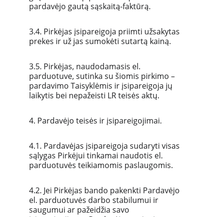
pardavėjo gautą sąskaitą-faktūrą. 
3.4. Pirkėjas įsipareigoja priimti užsakytas 
prekes ir už jas sumokėti sutartą kainą.
3.5. Pirkėjas, naudodamasis el. 
parduotuve, sutinka su šiomis pirkimo – 
pardavimo Taisyklėmis ir įsipareigoja jų 
laikytis bei nepažeisti LR teisės aktų.
4. Pardavėjo teisės ir įsipareigojimai.
4.1. Pardavėjas įsipareigoja sudaryti visas 
sąlygas Pirkėjui tinkamai naudotis el. 
parduotuvės teikiamomis paslaugomis.
4.2. Jei Pirkėjas bando pakenkti Pardavėjo 
el. parduotuvės darbo stabilumui ir 
saugumui ar pažeidžia savo 