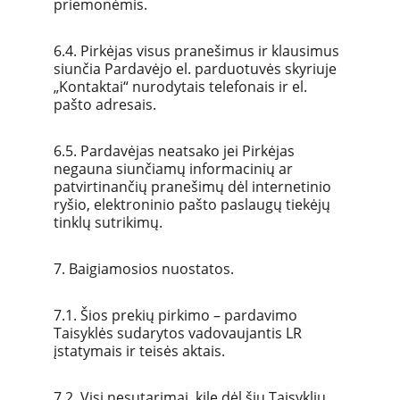
priemonėmis.
6.4. Pirkėjas visus pranešimus ir klausimus 
siunčia Pardavėjo el. parduotuvės skyriuje 
„Kontaktai“ nurodytais telefonais ir el. 
pašto adresais.
6.5. Pardavėjas neatsako jei Pirkėjas 
negauna siunčiamų informacinių ar 
patvirtinančių pranešimų dėl internetinio 
ryšio, elektroninio pašto paslaugų tiekėjų 
tinklų sutrikimų.
7. Baigiamosios nuostatos.
7.1. Šios prekių pirkimo – pardavimo 
Taisyklės sudarytos vadovaujantis LR 
įstatymais ir teisės aktais.
7.2. Visi nesutarimai, kilę dėl šių Taisyklių 