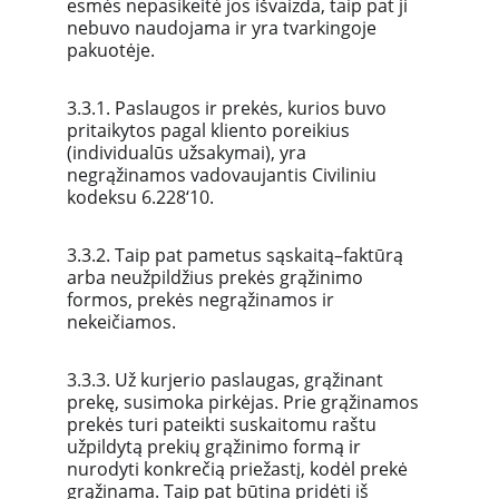
esmės nepasikeitė jos išvaizda, taip pat ji 
nebuvo naudojama ir yra tvarkingoje 
pakuotėje.
3.3.1. Paslaugos ir prekės, kurios buvo 
pritaikytos pagal kliento poreikius 
(individualūs užsakymai), yra 
negrąžinamos vadovaujantis Civiliniu 
kodeksu 6.228‘10.
3.3.2. Taip pat pametus sąskaitą–faktūrą 
arba neužpildžius prekės grąžinimo 
formos, prekės negrąžinamos ir 
nekeičiamos.
3.3.3. Už kurjerio paslaugas, grąžinant 
prekę, susimoka pirkėjas. Prie grąžinamos 
prekės turi pateikti suskaitomu raštu 
užpildytą prekių grąžinimo formą ir 
nurodyti konkrečią priežastį, kodėl prekė 
grąžinama. Taip pat būtina pridėti iš 