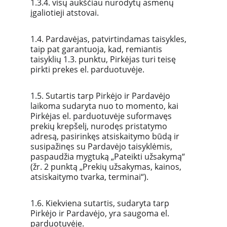
1.3.4. visų aukščiau nurodytų asmenų 
įgaliotieji atstovai.
1.4. Pardavėjas, patvirtindamas taisykles, 
taip pat garantuoja, kad, remiantis 
taisyklių 1.3. punktu, Pirkėjas turi teisę 
pirkti prekes el. parduotuvėje.
1.5. Sutartis tarp Pirkėjo ir Pardavėjo 
laikoma sudaryta nuo to momento, kai 
Pirkėjas el. parduotuvėje suformavęs 
prekių krepšelį, nurodęs pristatymo 
adresą, pasirinkęs atsiskaitymo būdą ir 
susipažinęs su Pardavėjo taisyklėmis, 
paspaudžia mygtuką „Pateikti užsakymą“ 
(žr. 2 punktą „Prekių užsakymas, kainos, 
atsiskaitymo tvarka, terminai“).
1.6. Kiekviena sutartis, sudaryta tarp 
Pirkėjo ir Pardavėjo, yra saugoma el. 
parduotuvėje.