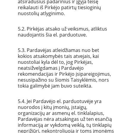
atsiradusius padarinius ir įgyja teisę 
reikalauti iš Pirkėjo patirtų tiesioginių 
nuostolių atlyginimo.
5.2. Pirkėjas atsako už veiksmus, atliktus 
naudojantis šia el. parduotuve.
5.3. Pardavėjas atleidžiamas nuo bet 
kokios atsakomybės tais atvejais, kai 
nuostoliai kyla dėl to, jog Pirkėjas, 
neatsižvelgdamas į Pardavėjo 
rekomendacijas ir Pirkėjo įsipareigojimus, 
nesusipažino su šiomis Taisyklėmis, nors 
tokia galimybė jam buvo suteikta.
5.4. Jei Pardavėjo el. parduotuvėje yra 
nuorodos į kitų įmonių, įstaigų, 
organizacijų ar asmenų el. tinklalapius, 
Pardavėjas nėra atsakingas už ten esančią 
informaciją ar vykdomą veiklą, tų tinklapių 
neprižiūri, nekontroliuoja ir toms įmonėms 