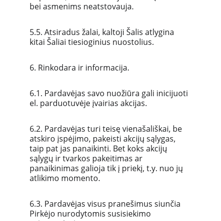
bei asmenims neatstovauja.
5.5. Atsiradus žalai, kaltoji Šalis atlygina 
kitai Šaliai tiesioginius nuostolius.
6. Rinkodara ir informacija.
6.1. Pardavėjas savo nuožiūra gali inicijuoti 
el. parduotuvėje įvairias akcijas.
6.2. Pardavėjas turi teisę vienašališkai, be 
atskiro įspėjimo, pakeisti akcijų sąlygas, 
taip pat jas panaikinti. Bet koks akcijų 
sąlygų ir tvarkos pakeitimas ar 
panaikinimas galioja tik į priekį, t.y. nuo jų 
atlikimo momento.
6.3. Pardavėjas visus pranešimus siunčia 
Pirkėjo nurodytomis susisiekimo 