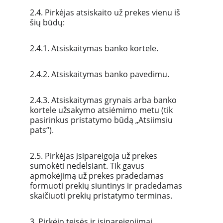
2.4. Pirkėjas atsiskaito už prekes vienu iš 
šių būdų:
2.4.1. Atsiskaitymas banko kortele.
2.4.2. Atsiskaitymas banko pavedimu.
2.4.3. Atsiskaitymas grynais arba banko 
kortele užsakymo atsiėmimo metu (tik 
pasirinkus pristatymo būdą „Atsiimsiu 
pats“).
2.5. Pirkėjas įsipareigoja už prekes 
sumokėti nedelsiant. Tik gavus 
apmokėjimą už prekes pradedamas 
formuoti prekių siuntinys ir pradedamas 
skaičiuoti prekių pristatymo terminas.
3. Pirkėjo teisės ir įsipareigojimai.