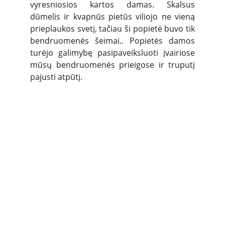
vyresniosios kartos damas. Skalsus
dūmelis ir kvapnūs pietūs viliojo ne vieną
prieplaukos svetį, tačiau ši popietė buvo tik
bendruomenės šeimai.. Popietės damos
turėjo galimybę pasipaveiksluoti įvairiose
mūsų bendruomenės prieigose ir truputį
pajusti atpūtį.