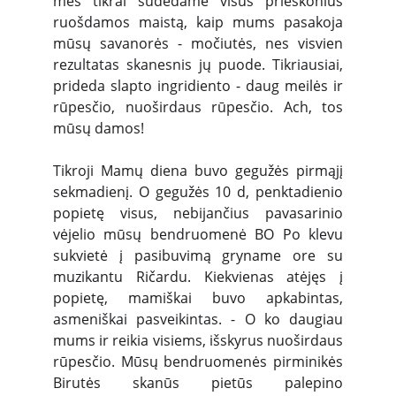
mes tikrai sudedame visus prieskonius
ruošdamos maistą, kaip mums pasakoja
mūsų savanorės - močiutės, nes visvien
rezultatas skanesnis jų puode. Tikriausiai,
prideda slapto ingridiento - daug meilės ir
rūpesčio, nuoširdaus rūpesčio. Ach, tos
mūsų damos!
Tikroji Mamų diena buvo gegužės pirmąjį
sekmadienį. O gegužės 10 d, penktadienio
popietę visus, nebijančius pavasarinio
vėjelio mūsų bendruomenė BO Po klevu
sukvietė į pasibuvimą gryname ore su
muzikantu Ričardu. Kiekvienas atėjęs į
popietę, mamiškai buvo apkabintas,
asmeniškai pasveikintas. - O ko daugiau
mums ir reikia visiems, išskyrus nuoširdaus
rūpesčio. Mūsų bendruomenės pirminikės
Birutės skanūs pietūs palepino