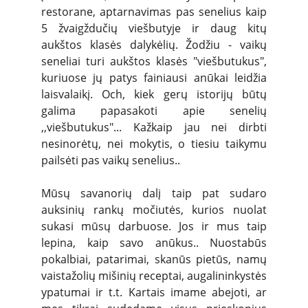
restorane, aptarnavimas pas senelius kaip
5 žvaigždučių viešbutyje ir daug kitų
aukštos klasės dalykėlių. Žodžiu - vaikų
seneliai turi aukštos klasės "viešbutukus",
kuriuose jų patys fainiausi anūkai leidžia
laisvalaikį. Och, kiek gerų istorijų būtų
galima papasakoti apie senelių
,,viešbutukus"... Kažkaip jau nei dirbti
nesinorėtų, nei mokytis, o tiesiu taikymu
pailsėti pas vaikų senelius..
Mūsų savanorių dalį taip pat sudaro
auksinių rankų močiutės, kurios nuolat
sukasi mūsų darbuose. Jos ir mus taip
lepina, kaip savo anūkus.. Nuostabūs
pokalbiai, patarimai, skanūs pietūs, namų
vaistažolių mišinių receptai, augalininkystės
ypatumai ir t.t. Kartais imame abejoti, ar