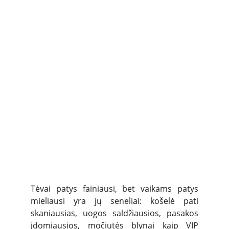
Tėvai patys fainiausi, bet vaikams patys
mieliausi yra jų seneliai: košelė pati
skaniausias, uogos saldžiausios, pasakos
įdomiausios, močiutės blynai kaip VIP